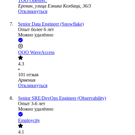
ТОО
OpenHC
Ереван, улица Езника Кохбаци, 36/3
Откликнуться
Senior Data Engineer (Snowflake)
Опыт более 6 лет
Можно удалённо
ООО
WaveAccess
4.3
•
101
отзыв
Армения
Откликнуться
Senior SRE/DevOps Engineer (Observability)
Опыт 3-6 лет
Можно удалённо
Employcity
4.1