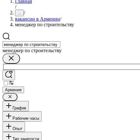
Главная
/
/
...
вакансии в Армении
/
менеджер по строительству
менеджер по строительству
Армения
График
Рабочие часы
Опыт
Тип занятости