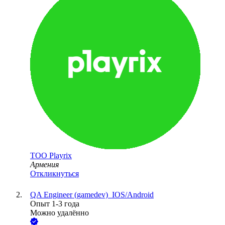
ТОО
Playrix
Армения
Откликнуться
QA Engineer (gamedev)_IOS/Android
Опыт 1-3 года
Можно удалённо