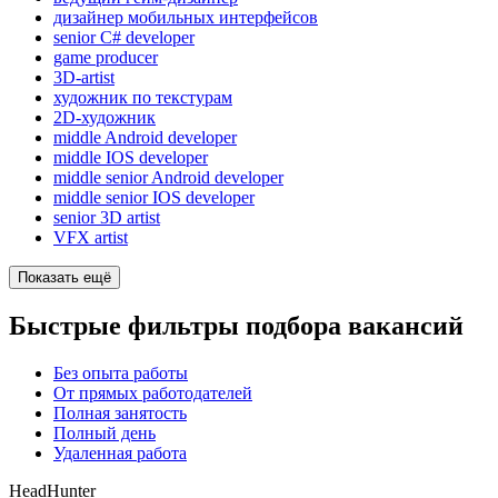
дизайнер мобильных интерфейсов
senior C# developer
game producer
3D-artist
художник по текстурам
2D-художник
middle Android developer
middle IOS developer
middle senior Android developer
middle senior IOS developer
senior 3D artist
VFX artist
Показать ещё
Быстрые фильтры подбора вакансий
Без опыта работы
От прямых работодателей
Полная занятость
Полный день
Удаленная работа
HeadHunter