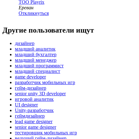
ТОО
Playrix
Ереван
Откликнуться
Другие пользователи ищут
дизайнер
младший аналитик
младший бухгалтер
младший менеджер
младший программист
младший специалист
game developer
разработчик мобильных игр
гейм-дизайнер
senior unity 3D developer
игровой аналитик
UI designer
Unity-разработчик
геймдизайнер
lead game designer
senior game designer
тестировщик мобильных игр
ведущий гейм-дизайнер