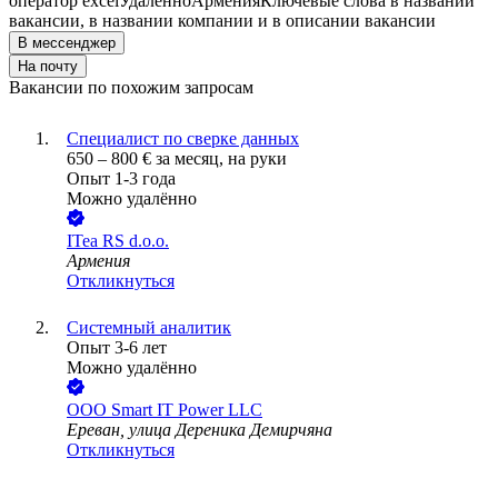
оператор excel
Удалённо
Армения
Ключевые слова в названии
вакансии, в названии компании и в описании вакансии
В мессенджер
На почту
Вакансии по похожим запросам
Специалист по сверке данных
650
–
800
€
за месяц,
на руки
Опыт 1-3 года
Можно удалённо
ITea RS d.o.o.
Армения
Откликнуться
Системный аналитик
Опыт 3-6 лет
Можно удалённо
ООО
Smart IT Power LLC
Ереван, улица Дереника Демирчяна
Откликнуться