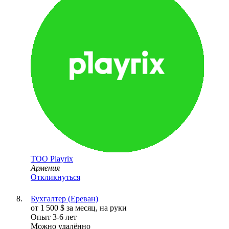
ТОО
Playrix
Армения
Откликнуться
Бухгалтер (Ереван)
от
1 500
$
за месяц,
на руки
Опыт 3-6 лет
Можно удалённо