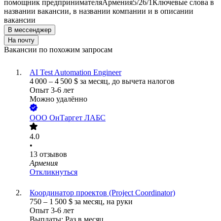
помощник предпринимателя
Армения
5/2
6/1
Ключевые слова в
названии вакансии, в названии компании и в описании
вакансии
В мессенджер
На почту
Вакансии по похожим запросам
AI Test Automation Engineer
4 000
–
4 500
$
за месяц,
до вычета налогов
Опыт 3-6 лет
Можно удалённо
ООО
ОнТаргет ЛАБС
4.0
•
13
отзывов
Армения
Откликнуться
Координатор проектов (Project Coordinator)
750
–
1 500
$
за месяц,
на руки
Опыт 3-6 лет
Выплаты: Раз в месяц