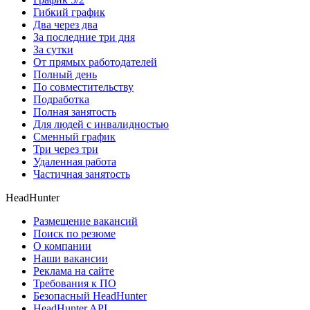
Гибкий график
Два через два
За последние три дня
За сутки
От прямых работодателей
Полный день
По совместительству
Подработка
Полная занятость
Для людей с инвалидностью
Сменный график
Три через три
Удаленная работа
Частичная занятость
HeadHunter
Размещение вакансий
Поиск по резюме
О компании
Наши вакансии
Реклама на сайте
Требования к ПО
Безопасный HeadHunter
HeadHunter API