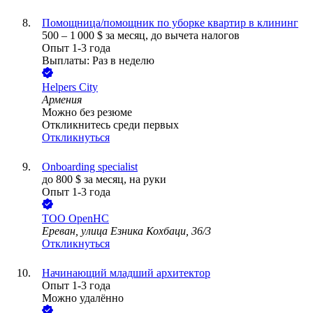
Помощница/помощник по уборке квартир в клининг
500
–
1 000
$
за месяц,
до вычета налогов
Опыт 1-3 года
Выплаты: Раз в неделю
Helpers City
Армения
Можно без резюме
Откликнитесь среди первых
Откликнуться
Onboarding specialist
до
800
$
за месяц,
на руки
Опыт 1-3 года
ТОО
OpenHC
Ереван, улица Езника Кохбаци, 36/3
Откликнуться
Начинающий младший архитектор
Опыт 1-3 года
Можно удалённо