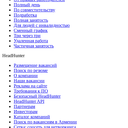
Полный день
По совместительству
Подработка
Полная занятость
Для людей с инвалидностью
Сменный график
Три через три
Удаленная работа
Частичная занятость
HeadHunter
Размещение вакансий
Поиск по резюме
О компании
Наши вакансии
Реклама на сайте
Требования к ПО
Безопасный HeadHunter
HeadHunter API
Партнерам
Инвесторам
Каталог компаний
Поиск по вакансиям в Армении
Сетка: соцсеть для нетворкинга