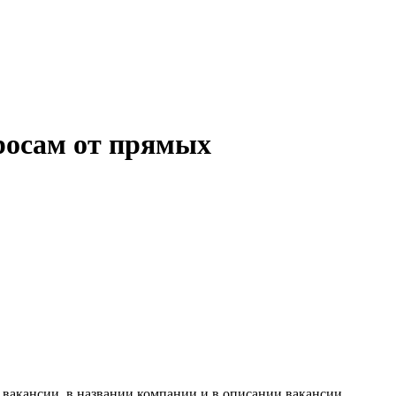
росам от прямых
 вакансии, в названии компании и в описании вакансии