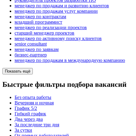
руководитель проектов разработки ПО
менеджер по продажам и развитию клиентов
менеджер по продажам услуг компании
менеджер по контрактам
младший программист
менеджер по реализации проектов
старший менеджер проектов
менеджер по активному поиску клиентов
senior consultant
менеджер по заявкам
бизнес-партнер
менеджер по продажам в международную компанию
Показать ещё
Быстрые фильтры подбора вакансий
Без опыта работы
Вечерняя и ночная
График 5/2
Гибкий график
Два через два
За последние три дня
За сутки
От прямых работодателей