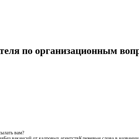
теля по организационным воп
сылать вам?
ия
Без вакансий от кадровых агентств
Ключевые слова в названии