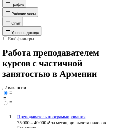
График
Рабочие часы
Опыт
Уровень дохода
Ещё фильтры
Работа преподавателем
курсов с частичной
занятостью в Армении
, 2 вакансии
Преподаватель программирования
35 000
–
40 000
₽
за месяц,
до вычета налогов