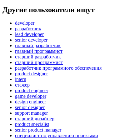
Другие пользователи ищут
developer
разработчик
lead developer
senior developer
главный разработчик
главный программист
старший разработчик
старший программист
разработчик программного обеспечения
product designer
intern
стажер
product engineer
game developer
design engineer
senior designer
support manager
старший дизайнер
product specialist
senior product manager
специалист по управлению проектами