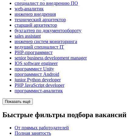
специалист по внедрению ПО
web-аналитик
инженер внедрения
технический архитектор
старший архитектор
бухгалтер по документообороту
sales assistant
инженер систем мониторинга
ведущий специалист IT
PHP-программист
senior business development manager
IOS software engineer
программист Unity
программист Android
junior Python developer
PHP JavaScript developer
программист-аналитик
Показать ещё
Быстрые фильтры подбора вакансий
От прямых работодателей
Полная занятость