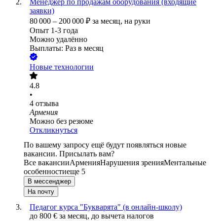
Менеджер по продажам оборудования (входящие
заявки)
80 000
–
200 000
₽
за месяц,
на руки
Опыт 1-3 года
Можно удалённо
Выплаты: Раз в месяц
Новые технологии
4.8
•
4
отзыва
Армения
Можно без резюме
Откликнуться
По вашему запросу ещё будут появляться новые
вакансии. Присылать вам?
Все вакансии
Армения
Нарушения зрения
Ментальные
особенности
еще 5
В мессенджер
На почту
Педагог курса "Букварята" (в онлайн-школу)
до
800
€
за месяц,
до вычета налогов