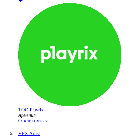
ТОО
Playrix
Армения
Откликнуться
VFX Artist