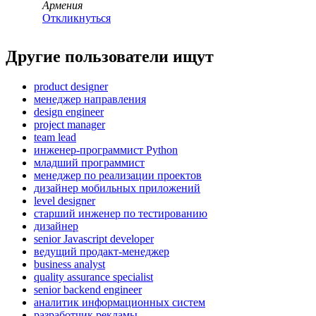
Армения
Откликнуться
Другие пользователи ищут
product designer
менеджер направления
design engineer
project manager
team lead
инженер-программист Python
младший программист
менеджер по реализации проектов
дизайнер мобильных приложений
level designer
старший инженер по тестированию
дизайнер
senior Javascript developer
ведущий продакт-менеджер
business analyst
quality assurance specialist
senior backend engineer
аналитик информационных систем
разработчик рекламы