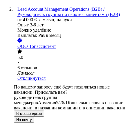
Lead Account Management Operations (B2B) /
Руководитель группы по работе с клиентами (B2B)
от
4 000
€
за месяц,
на руки
Опыт 3-6 лет
Можно удалённо
Выплаты: Раз в месяц
ООО
Топассистент
5.0
•
6
отзывов
Лимасол
Откликнуться
По вашему запросу ещё будут появляться новые
вакансии. Присылать вам?
руководитель группы
менеджеров
Армения
5/2
6/1
Ключевые слова в названии
вакансии, в названии компании и в описании вакансии
В мессенджер
На почту