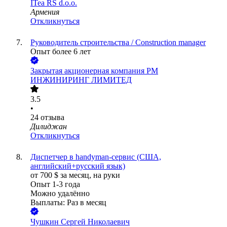
ITea RS d.o.o.
Армения
Откликнуться
Руководитель строительства / Construction manager
Опыт более 6 лет
Закрытая акционерная компания РМ
ИНЖИНИРИНГ ЛИМИТЕД
3.5
•
24
отзыва
Дилиджан
Откликнуться
Диспетчер в handyman-сервис (США,
английский+русский язык)
от
700
$
за месяц,
на руки
Опыт 1-3 года
Можно удалённо
Выплаты: Раз в месяц
Чушкин Сергей Николаевич