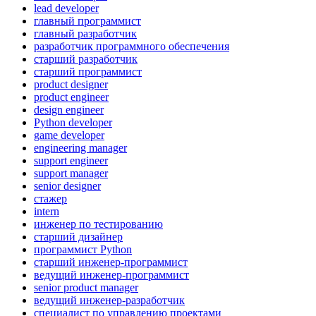
lead developer
главный программист
главный разработчик
разработчик программного обеспечения
старший разработчик
старший программист
product designer
product engineer
design engineer
Python developer
game developer
engineering manager
support engineer
support manager
senior designer
стажер
intern
инженер по тестированию
старший дизайнер
программист Python
старший инженер-программист
ведущий инженер-программист
senior product manager
ведущий инженер-разработчик
специалист по управлению проектами