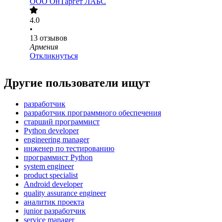
ООО
ОнТаргет ЛАБС
4.0
•
13
отзывов
Армения
Откликнуться
Другие пользователи ищут
разработчик
разработчик программного обеспечения
старший программист
Python developer
engineering manager
инженер по тестированию
программист Python
system engineer
product specialist
Android developer
quality assurance engineer
аналитик проекта
junior разработчик
service manager