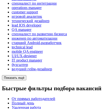
специалист по интеграции
operations manager
customer support
игровой аналитик
технический дизайнер
lead IOS developer
QA manager
специалист по развитию бизнеса
инженер по автоматизации
старший Android-разработчик
technical lead
mobile QA engineer
UI/UX-designer
IT product manager
бухгалтер
ведущий гейм-дизайнер
Показать ещё
Быстрые фильтры подбора вакансий
От прямых работодателей
Полный день
Удаленная работа