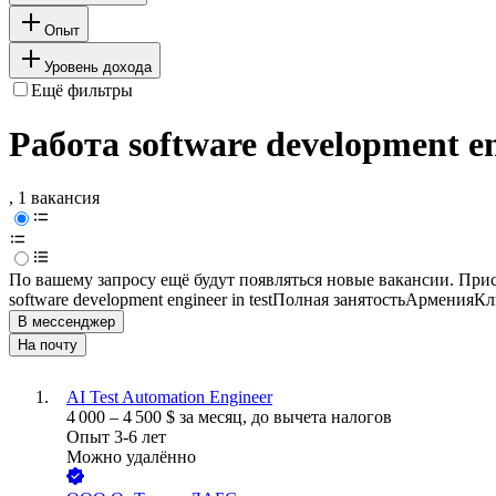
Опыт
Уровень дохода
Ещё фильтры
Работа software development e
, 1 вакансия
По вашему запросу ещё будут появляться новые вакансии. При
software development engineer in test
Полная занятость
Армения
Кл
В мессенджер
На почту
AI Test Automation Engineer
4 000
–
4 500
$
за месяц,
до вычета налогов
Опыт 3-6 лет
Можно удалённо