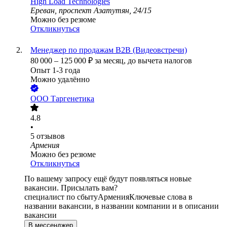
High Load Technologies
Ереван, проспект Азатутян, 24/15
Можно без резюме
Откликнуться
Менеджер по продажам B2B (Видеовстречи)
80 000
–
125 000
₽
за месяц,
до вычета налогов
Опыт 1-3 года
Можно удалённо
ООО
Таргенетика
4.8
•
5
отзывов
Армения
Можно без резюме
Откликнуться
По вашему запросу ещё будут появляться новые
вакансии. Присылать вам?
специалист по сбыту
Армения
Ключевые слова в
названии вакансии, в названии компании и в описании
вакансии
В мессенджер