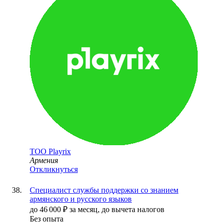
ТОО
Playrix
Армения
Откликнуться
Специалист службы поддержки со знанием
армянского и русского языков
до
46 000
₽
за месяц,
до вычета налогов
Без опыта