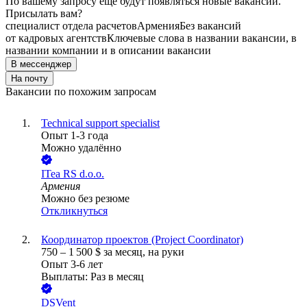
По вашему запросу ещё будут появляться новые вакансии.
Присылать вам?
специалист отдела расчетов
Армения
Без вакансий
от кадровых агентств
Ключевые слова в названии вакансии, в
названии компании и в описании вакансии
В мессенджер
На почту
Вакансии по похожим запросам
Technical support specialist
Опыт 1-3 года
Можно удалённо
ITea RS d.o.o.
Армения
Можно без резюме
Откликнуться
Координатор проектов (Project Coordinator)
750
–
1 500
$
за месяц,
на руки
Опыт 3-6 лет
Выплаты: Раз в месяц
DSVent