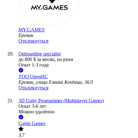
MY.GAMES
Ереван
Откликнуться
Onboarding specialist
до
800
$
за месяц,
на руки
Опыт 1-3 года
ТОО
OpenHC
Ереван, улица Езника Кохбаци, 36/3
Откликнуться
3D Unity Programmer (Multiplayer Games)
Опыт 3-6 лет
Можно удалённо
Gaijin Games
3.7