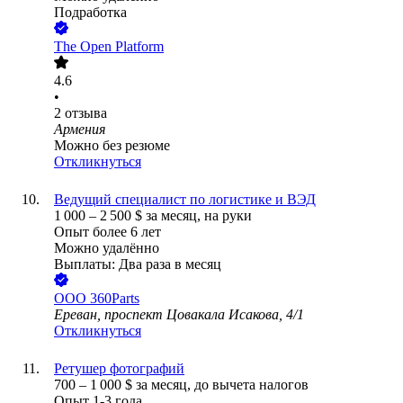
Подработка
The Open Platform
4.6
•
2
отзыва
Армения
Можно без резюме
Откликнуться
Ведущий специалист по логистике и ВЭД
1 000
–
2 500
$
за месяц,
на руки
Опыт более 6 лет
Можно удалённо
Выплаты: Два раза в месяц
ООО
360Parts
Ереван, проспект Цовакала Исакова, 4/1
Откликнуться
Ретушер фотографий
700
–
1 000
$
за месяц,
до вычета налогов
Опыт 1-3 года