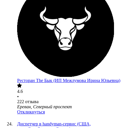
Ресторан The Бык (ИП Межлумова Ирина Юльевна)
4.6
•
222
отзыва
Ереван, Северный проспект
Откликнуться
Диспетчер в handyman-сервис (США,