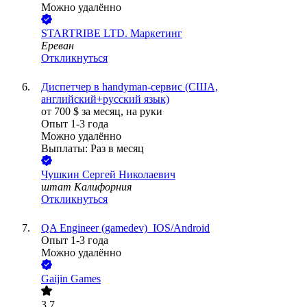
Можно удалённо
STARTRIBE LTD. Маркетинг
Ереван
Откликнуться
Диспетчер в handyman-сервис (США,
английский+русский язык)
от
700
$
за месяц,
на руки
Опыт 1-3 года
Можно удалённо
Выплаты: Раз в месяц
Чушкин Сергей Николаевич
штат Калифорния
Откликнуться
QA Engineer (gamedev)_IOS/Android
Опыт 1-3 года
Можно удалённо
Gaijin Games
3.7