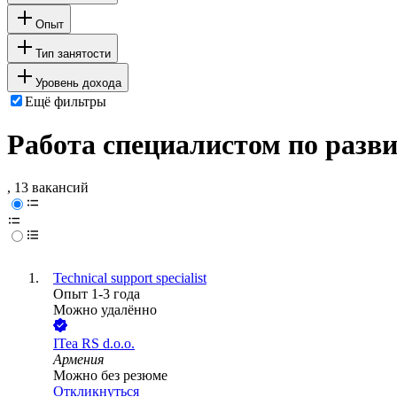
Опыт
Тип занятости
Уровень дохода
Ещё фильтры
Работа специалистом по разв
, 13 вакансий
Technical support specialist
Опыт 1-3 года
Можно удалённо
ITea RS d.o.o.
Армения
Можно без резюме
Откликнуться