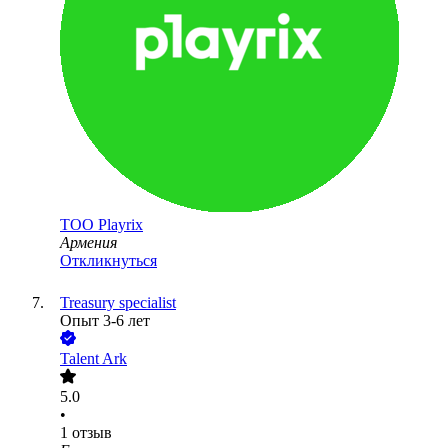
ТОО
Playrix
Армения
Откликнуться
Treasury specialist
Опыт 3-6 лет
Talent Ark
5.0
•
1
отзыв