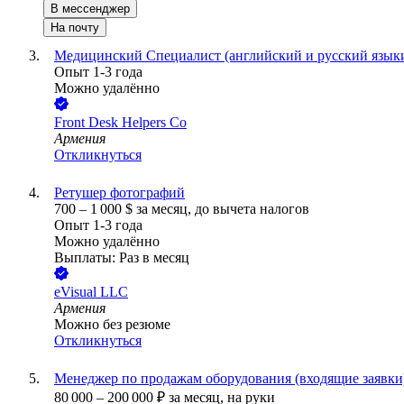
В мессенджер
На почту
Медицинский Специалист (английский и русский язык
Опыт 1-3 года
Можно удалённо
Front Desk Helpers Co
Армения
Откликнуться
Ретушер фотографий
700
–
1 000
$
за месяц,
до вычета налогов
Опыт 1-3 года
Можно удалённо
Выплаты: Раз в месяц
eVisual LLC
Армения
Можно без резюме
Откликнуться
Менеджер по продажам оборудования (входящие заявки
80 000
–
200 000
₽
за месяц,
на руки