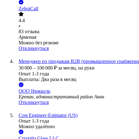
ZebraCall
4.4
•
83
отзыва
Армения
Можно без резюме
Откликнуться
Менеджер по продажам B2B (промышленное снабжение,
30 000
–
100 000
₽
за месяц,
на руки
Опыт 1-3 года
Выплаты: Два раза в месяц
ООО
Нюккель
Ереван, административный район Аван
Откликнуться
Cost Engineer-Estimator (US)
Опыт 1-3 года
Можно удалённо
Crystalia Glass LLC