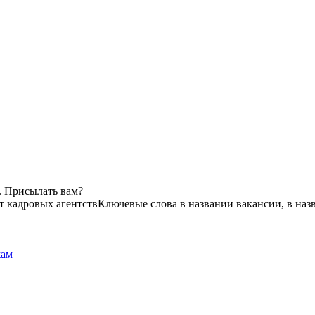
. Присылать вам?
т кадровых агентств
Ключевые слова в названии вакансии, в на
жам