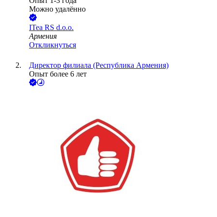
Опыт 1-3 года
Можно удалённо
ITea RS d.o.o.
Армения
Откликнуться
Директор филиала (Республика Армения)
Опыт более 6 лет