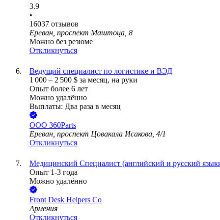
3.9
•
16037
отзывов
Ереван, проспект Маштоца, 8
Можно без резюме
Откликнуться
Ведущий специалист по логистике и ВЭД
1 000
–
2 500
$
за месяц,
на руки
Опыт более 6 лет
Можно удалённо
Выплаты: Два раза в месяц
ООО
360Parts
Ереван, проспект Цовакала Исакова, 4/1
Откликнуться
Медицинский Специалист (английский и русский язык
Опыт 1-3 года
Можно удалённо
Front Desk Helpers Co
Армения
Откликнуться