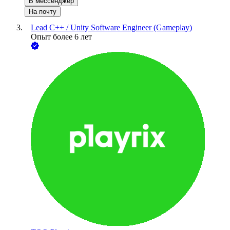
В мессенджер
На почту
Lead C++ / Unity Software Engineer (Gameplay)
Опыт более 6 лет