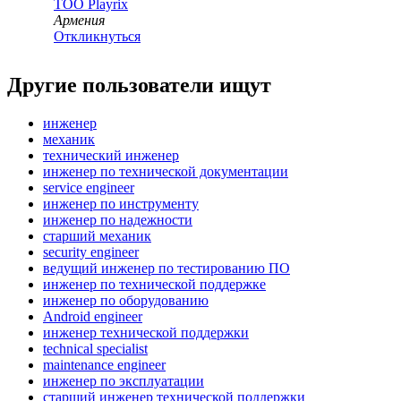
ТОО
Playrix
Армения
Откликнуться
Другие пользователи ищут
инженер
механик
технический инженер
инженер по технической документации
service engineer
инженер по инструменту
инженер по надежности
старший механик
security engineer
ведущий инженер по тестированию ПО
инженер по технической поддержке
инженер по оборудованию
Android engineer
инженер технической поддержки
technical specialist
maintenance engineer
инженер по эксплуатации
старший инженер технической поддержки