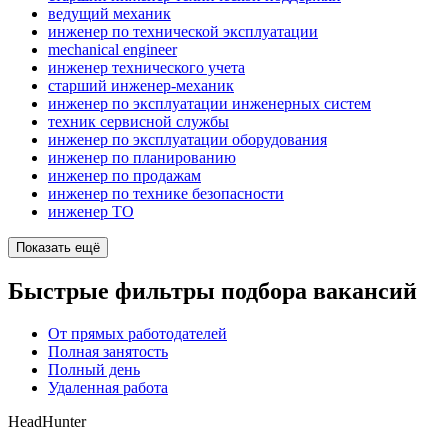
ведущий механик
инженер по технической эксплуатации
mechanical engineer
инженер технического учета
старший инженер-механик
инженер по эксплуатации инженерных систем
техник сервисной службы
инженер по эксплуатации оборудования
инженер по планированию
инженер по продажам
инженер по технике безопасности
инженер ТО
Показать ещё
Быстрые фильтры подбора вакансий
От прямых работодателей
Полная занятость
Полный день
Удаленная работа
HeadHunter