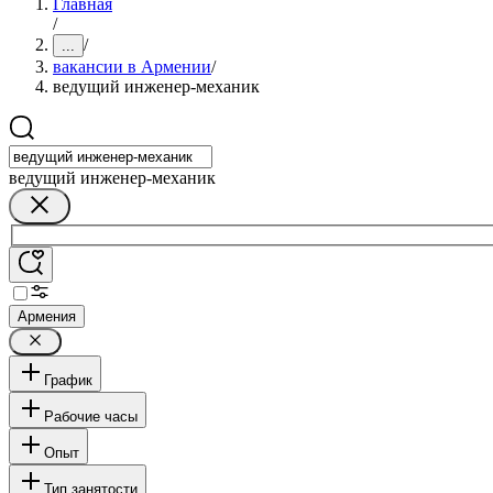
Главная
/
/
...
вакансии в Армении
/
ведущий инженер-механик
ведущий инженер-механик
Армения
График
Рабочие часы
Опыт
Тип занятости