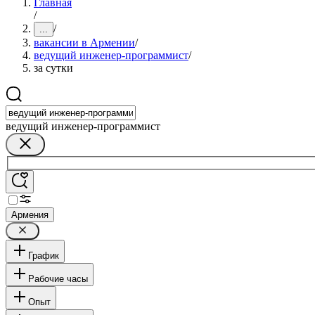
Главная
/
/
...
вакансии в Армении
/
ведущий инженер-программист
/
за сутки
ведущий инженер-программист
Армения
График
Рабочие часы
Опыт