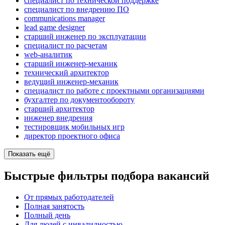
специалист по технической поддержке
специалист по внедрению ПО
communications manager
lead game designer
старший инженер по эксплуатации
специалист по расчетам
web-аналитик
старший инженер-механик
технический архитектор
ведущий инженер-механик
специалист по работе с проектными организациями
бухгалтер по документообороту
старший архитектор
инженер внедрения
тестировщик мобильных игр
директор проектного офиса
Показать ещё
Быстрые фильтры подбора вакансий
От прямых работодателей
Полная занятость
Полный день
Для людей с инвалидностью