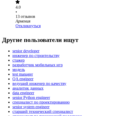
4.0
•
13
отзывов
Армения
Откликнуться
Другие пользователи ищут
senior developer
инженер по строительству
стажер
разработчик мобильных игр
модель
test manager
QA engineer
ведущий инженер по качеству
аналитик данных
data engineer
senior Python engineer
специалист по проектированию
senior system engineer
старший технический специалист