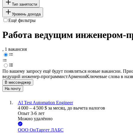
Тип занятости
Уровень дохода
Ещё фильтры
Работа ведущим инженером-п
, 1 вакансия
По вашему запросу ещё будут появляться новые вакансии. При
ведущий инженер-программист
Армения
Ключевые слова в наз
В мессенджер
На почту
AI Test Automation Engineer
4 000
–
4 500
$
за месяц,
до вычета налогов
Опыт 3-6 лет
Можно удалённо
ООО
ОнТаргет ЛАБС