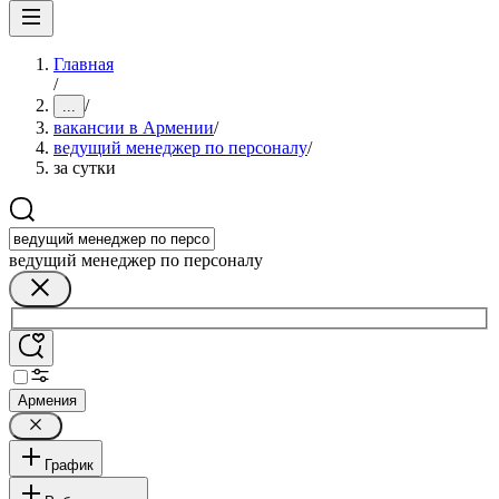
Главная
/
/
...
вакансии в Армении
/
ведущий менеджер по персоналу
/
за сутки
ведущий менеджер по персоналу
Армения
График