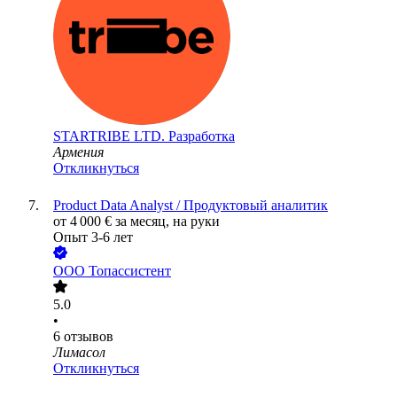
STARTRIBE LTD. Разработка
Армения
Откликнуться
Product Data Analyst / Продуктовый аналитик
от
4 000
€
за месяц,
на руки
Опыт 3-6 лет
ООО
Топассистент
5.0
•
6
отзывов
Лимасол
Откликнуться