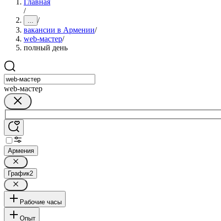
Главная
/
/
...
вакансии в Армении
/
web-мастер
/
полный день
web-мастер
Армения
График
2
Рабочие часы
Опыт