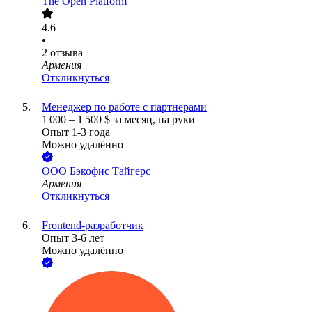
The Open Platform
4.6
•
2
отзыва
Армения
Откликнуться
Менеджер по работе с партнерами
1 000
–
1 500
$
за месяц,
на руки
Опыт 1-3 года
Можно удалённо
ООО
Бэкофис Тайгерс
Армения
Откликнуться
Frontend-разработчик
Опыт 3-6 лет
Можно удалённо