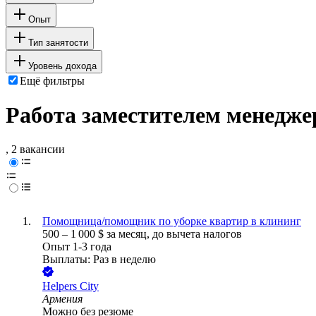
Опыт
Тип занятости
Уровень дохода
Ещё фильтры
Работа заместителем менедже
, 2 вакансии
Помощница/помощник по уборке квартир в клининг
500
–
1 000
$
за месяц,
до вычета налогов
Опыт 1-3 года
Выплаты: Раз в неделю
Helpers City
Армения
Можно без резюме