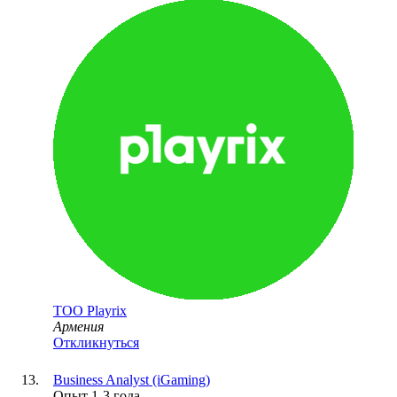
ТОО
Playrix
Армения
Откликнуться
Business Analyst (iGaming)
Опыт 1-3 года