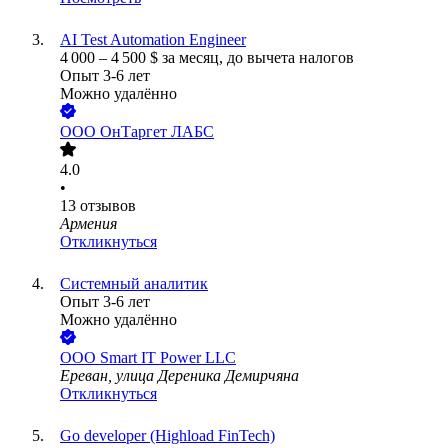
AI Test Automation Engineer
4 000
–
4 500
$
за месяц,
до вычета налогов
Опыт 3-6 лет
Можно удалённо
ООО
ОнТаргет ЛАБС
4.0
•
13
отзывов
Армения
Откликнуться
Системный аналитик
Опыт 3-6 лет
Можно удалённо
ООО
Smart IT Power LLC
Ереван, улица Дереника Демирчяна
Откликнуться
Go developer (Highload FinTech)