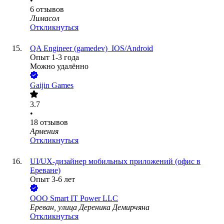
•
6
отзывов
Лимасол
Откликнуться
QA Engineer (gamedev)_IOS/Android
Опыт 1-3 года
Можно удалённо
Gaijin Games
3.7
•
18
отзывов
Армения
Откликнуться
UI/UX-дизайнер мобильных приложений (офис в
Ереване)
Опыт 3-6 лет
ООО
Smart IT Power LLC
Ереван, улица Дереника Демирчяна
Откликнуться