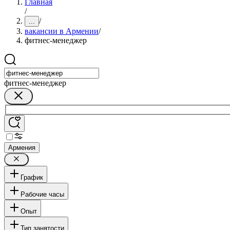
Главная
/
/
...
вакансии в Армении
/
фитнес-менеджер
фитнес-менеджер
Армения
График
Рабочие часы
Опыт
Тип занятости