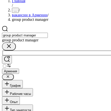
Главная
/
/
...
вакансии в Армении
/
group product manager
group product manager
Армения
График
Рабочие часы
Опыт
Тип занятости