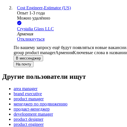
Cost Engineer-Estimator (US)
Опыт 1-3 года
Можно удалённо
Crystalia Glass LLC
Армения
Откликнуться
По вашему запросу ещё будут появляться новые вакансии
group product manager
Армения
Ключевые слова в названии
В мессенджер
На почту
Другие пользователи ищут
area manager
brand executive
product manager
менеджер по продвижению
продакт-менеджер
development manager
product designer
product engineer