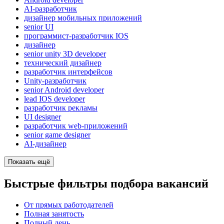
AI-разработчик
дизайнер мобильных приложений
senior UI
программист-разработчик IOS
дизайнер
senior unity 3D developer
технический дизайнер
разработчик интерфейсов
Unity-разработчик
senior Android developer
lead IOS developer
разработчик рекламы
UI designer
разработчик web-приложений
senior game designer
AI-дизайнер
Показать ещё
Быстрые фильтры подбора вакансий
От прямых работодателей
Полная занятость
Полный день