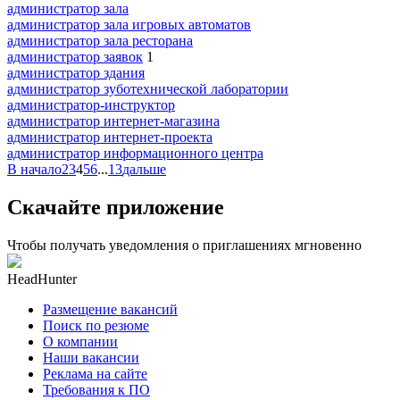
администратор зала
администратор зала игровых автоматов
администратор зала ресторана
администратор заявок
1
администратор здания
администратор зуботехнической лаборатории
администратор-инструктор
администратор интернет-магазина
администратор интернет-проекта
администратор информационного центра
В начало
2
3
4
5
6
...
13
дальше
Скачайте приложение
Чтобы получать уведомления о приглашениях мгновенно
HeadHunter
Размещение вакансий
Поиск по резюме
О компании
Наши вакансии
Реклама на сайте
Требования к ПО