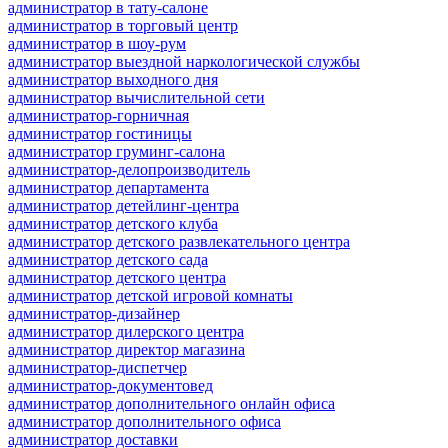
администратор в тату-салоне
администратор в торговый центр
администратор в шоу-рум
администратор выездной наркологической службы
администратор выходного дня
администратор вычислительной сети
администратор-горничная
администратор гостиницы
администратор груминг-салона
администратор-делопроизводитель
администратор департамента
администратор детейлинг-центра
администратор детского клуба
администратор детского развлекательного центра
администратор детского сада
администратор детского центра
администратор детской игровой комнаты
администратор-дизайнер
администратор дилерского центра
администратор директор магазина
администратор-диспетчер
администратор-документовед
администратор дополнительного онлайн офиса
администратор дополнительного офиса
администратор доставки