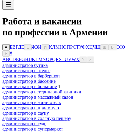
Работа и вакансии
по профессии в Армении
Б
В
Г
Д
Е
Ж
З
И
К
Л
М
Н
О
П
Р
С
Т
У
Ф
Х
Ц
Ч
Ш
Э
Ю
А
Ё
Й
Щ
Ы
#
Я
A
B
C
D
E
F
G
H
I
J
K
L
M
N
O
P
Q
R
S
T
U
V
W
X
Y
Z
администратор бутика
администратор в ателье
администратор в барбершоп
администратор в бассейне
администратор в больнице
1
администратор ветеринарной клиники
администратор в массажный салон
администратор в мини отель
администратор в приемную
администратор в сауну
администратор в соляную пещеру
администратор в суде
администратор в супермаркет