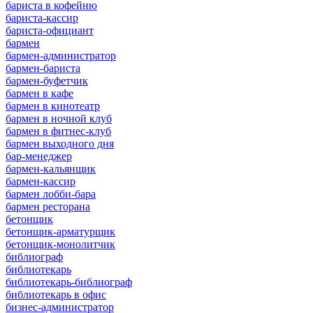
бариста в кофейню
бариста-кассир
бариста-официант
бармен
бармен-администратор
бармен-бариста
бармен-буфетчик
бармен в кафе
бармен в кинотеатр
бармен в ночной клуб
бармен в фитнес-клуб
бармен выходного дня
бар-менеджер
бармен-кальянщик
бармен-кассир
бармен лобби-бара
бармен ресторана
бетонщик
бетонщик-арматурщик
бетонщик-монолитчик
библиограф
библиотекарь
библиотекарь-библиограф
библиотекарь в офис
бизнес-администратор