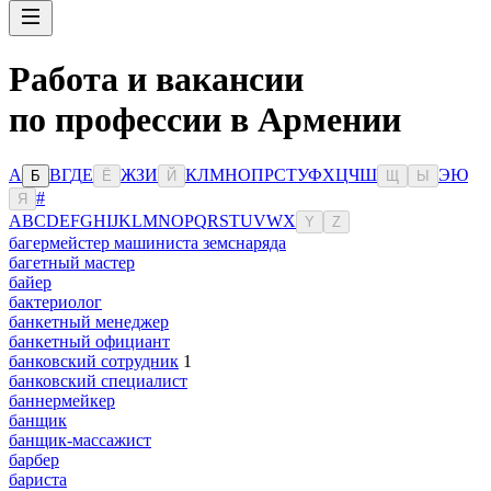
Работа и вакансии
по профессии в Армении
А
В
Г
Д
Е
Ж
З
И
К
Л
М
Н
О
П
Р
С
Т
У
Ф
Х
Ц
Ч
Ш
Э
Ю
Б
Ё
Й
Щ
Ы
#
Я
A
B
C
D
E
F
G
H
I
J
K
L
M
N
O
P
Q
R
S
T
U
V
W
X
Y
Z
багермейстер машиниста земснаряда
багетный мастер
байер
бактериолог
банкетный менеджер
банкетный официант
банковский сотрудник
1
банковский специалист
баннермейкер
банщик
банщик-массажист
барбер
бариста