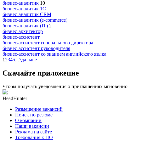
бизнес-аналитик
10
бизнес-аналитик 1С
бизнес-аналитик CRM
бизнес-аналитик (e-commerce)
бизнес-аналитик (IT)
2
бизнес-архитектор
бизнес-ассистент
бизнес-ассистент генерального директора
бизнес-ассистент руководителя
бизнес-ассистент со знанием английского языка
1
2
3
4
5
...
7
дальше
Скачайте приложение
Чтобы получать уведомления о приглашениях мгновенно
HeadHunter
Размещение вакансий
Поиск по резюме
О компании
Наши вакансии
Реклама на сайте
Требования к ПО