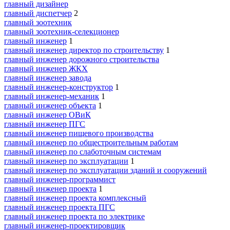
главный дизайнер
главный диспетчер
2
главный зоотехник
главный зоотехник-селекционер
главный инженер
1
главный инженер директор по строительству
1
главный инженер дорожного строительства
главный инженер ЖКХ
главный инженер завода
главный инженер-конструктор
1
главный инженер-механик
1
главный инженер объекта
1
главный инженер ОВиК
главный инженер ПГС
главный инженер пищевого производства
главный инженер по общестроительным работам
главный инженер по слаботочным системам
главный инженер по эксплуатации
1
главный инженер по эксплуатации зданий и сооружений
главный инженер-программист
главный инженер проекта
1
главный инженер проекта комплексный
главный инженер проекта ПГС
главный инженер проекта по электрике
главный инженер-проектировщик