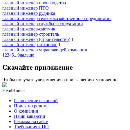
главный инженер производства
главный инженер ПТО
главный инженер рудника
главный инженер сельскохозяйственного предприятия
главный инженер службы эксплуатации
главный инженер-сметчик
главный инженер-строитель
главный инженер (строительство)
1
главный инженер-технолог
1
главный инженер управляющей компании
1
2
3
4
5
...
9
дальше
Скачайте приложение
Чтобы получать уведомления о приглашениях мгновенно
HeadHunter
Размещение вакансий
Поиск по резюме
О компании
Наши вакансии
Реклама на сайте
Требования к ПО