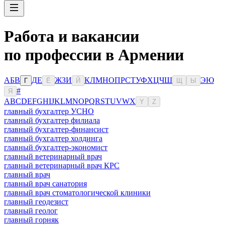
Работа и вакансии
по профессии в Армении
А
Б
В
Д
Е
Ж
З
И
К
Л
М
Н
О
П
Р
С
Т
У
Ф
Х
Ц
Ч
Ш
Э
Ю
Г
Ё
Й
Щ
Ы
#
Я
A
B
C
D
E
F
G
H
I
J
K
L
M
N
O
P
Q
R
S
T
U
V
W
X
Y
Z
главный бухгалтер УСНО
главный бухгалтер филиала
главный бухгалтер-финансист
главный бухгалтер холдинга
главный бухгалтер-экономист
главный ветеринарный врач
главный ветеринарный врач КРС
главный врач
главный врач санатория
главный врач стоматологической клиники
главный геодезист
главный геолог
главный горняк