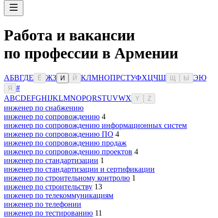
Работа и вакансии
по профессии в Армении
А
Б
В
Г
Д
Е
Ж
З
К
Л
М
Н
О
П
Р
С
Т
У
Ф
Х
Ц
Ч
Ш
Э
Ю
Ё
И
Й
Щ
Ы
#
Я
A
B
C
D
E
F
G
H
I
J
K
L
M
N
O
P
Q
R
S
T
U
V
W
X
Y
Z
инженер по снабжению
инженер по сопровождению
4
инженер по сопровождению информационных систем
инженер по сопровождению ПО
4
инженер по сопровождению продаж
инженер по сопровождению проектов
4
инженер по стандартизации
1
инженер по стандартизации и сертификации
инженер по строительному контролю
1
инженер по строительству
13
инженер по телекоммуникациям
инженер по телефонии
инженер по тестированию
11