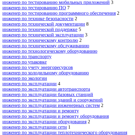
инженер по тестированию мобильных приложений
3
инженер по тестированию ПО
7
инженер по тестированию программного обеспечения
2
инженер по технике безопасности
2
инженер по технической документации
8
инженер по технической поддержке
5
инженер по технической эксплуатации
3
инженер по техническому контролю
2
инженер по техническому обслуживанию
инженер по технологическому оборудованию
инженер по транспорту
инженер по упаковке
инженер по учету энергоресурсов
инженер по холодильному оборудованию
инженер по экологии
инженер по эксплуатации
4
инженер по эксплуатации автотранспорта
инженер по эксплуатации базовых станций
инженер по эксплуатации зданий и сооружений
инженер по эксплуатации инженерных систем
2
инженер по эксплуатации и ремонту
инженер по эксплуатации и ремонту оборудования
инженер по эксплуатации оборудования
2
инженер по эксплуатации сети
1
инженер по эксплуатации теплотехнического оборудования