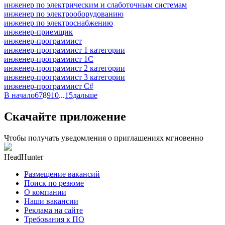
инженер по электрическим и слаботочным системам
инженер по электрооборудованию
инженер по электроснабжению
инженер-приемщик
инженер-программист
инженер-программист 1 категории
инженер-программист 1С
инженер-программист 2 категории
инженер-программист 3 категории
инженер-программист C#
В начало
6
7
8
9
10
...
15
дальше
Скачайте приложение
Чтобы получать уведомления о приглашениях мгновенно
HeadHunter
Размещение вакансий
Поиск по резюме
О компании
Наши вакансии
Реклама на сайте
Требования к ПО