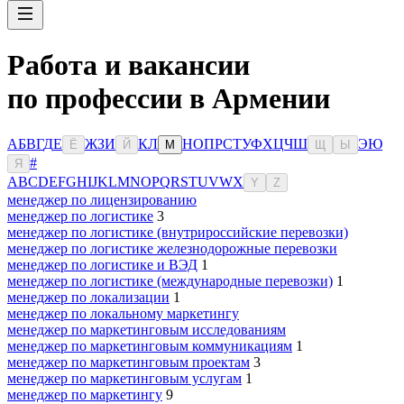
Работа и вакансии
по профессии в Армении
А
Б
В
Г
Д
Е
Ж
З
И
К
Л
Н
О
П
Р
С
Т
У
Ф
Х
Ц
Ч
Ш
Э
Ю
Ё
Й
М
Щ
Ы
#
Я
A
B
C
D
E
F
G
H
I
J
K
L
M
N
O
P
Q
R
S
T
U
V
W
X
Y
Z
менеджер по лицензированию
менеджер по логистике
3
менеджер по логистике (внутрироссийские перевозки)
менеджер по логистике железнодорожные перевозки
менеджер по логистике и ВЭД
1
менеджер по логистике (международные перевозки)
1
менеджер по локализации
1
менеджер по локальному маркетингу
менеджер по маркетинговым исследованиям
менеджер по маркетинговым коммуникациям
1
менеджер по маркетинговым проектам
3
менеджер по маркетинговым услугам
1
менеджер по маркетингу
9