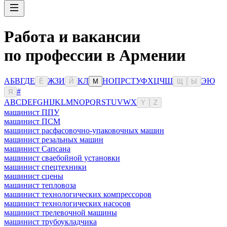
Работа и вакансии
по профессии в Армении
А
Б
В
Г
Д
Е
Ж
З
И
К
Л
Н
О
П
Р
С
Т
У
Ф
Х
Ц
Ч
Ш
Э
Ю
Ё
Й
М
Щ
Ы
#
Я
A
B
C
D
E
F
G
H
I
J
K
L
M
N
O
P
Q
R
S
T
U
V
W
X
Y
Z
машинист ППУ
машинист ПСМ
машинист расфасовочно-упаковочных машин
машинист резальных машин
машинист Сапсана
машинист сваебойной установки
машинист спецтехники
машинист сцены
машинист тепловоза
машинист технологических компрессоров
машинист технологических насосов
машинист трелевочной машины
машинист трубоукладчика