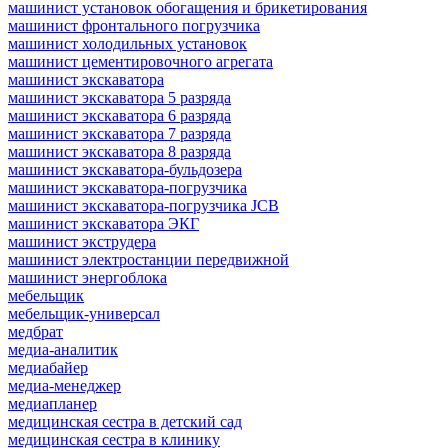
машинист установок обогащения и брикетирования
машинист фронтального погрузчика
машинист холодильных установок
машинист цементировочного агрегата
машинист экскаватора
машинист экскаватора 5 разряда
машинист экскаватора 6 разряда
машинист экскаватора 7 разряда
машинист экскаватора 8 разряда
машинист экскаватора-бульдозера
машинист экскаватора-погрузчика
машинист экскаватора-погрузчика JCB
машинист экскаватора ЭКГ
машинист экструдера
машинист электростанции передвижной
машинист энергоблока
мебельщик
мебельщик-универсал
медбрат
медиа-аналитик
медиабайер
медиа-менеджер
медиапланер
медицинская сестра в детский сад
медицинская сестра в клинику