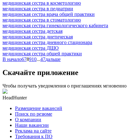
медицинская сестра в косметологию
медицинская сестра в педиатрии
медицинская сестра врача общей практики
медицинская сестра в стоматологию
медицинская сестра гинекологического кабинета
медицинская сестра детская
медицинская сестра диетическая
медицинская сестра дневного стационара
медицинская сестра ДШО
медицинская сестра общей практики
В начало
6
7
8
9
10
...
47
дальше
Скачайте приложение
Чтобы получать уведомления о приглашениях мгновенно
HeadHunter
Размещение вакансий
Поиск по резюме
О компании
Наши вакансии
Реклама на сайте
Требования к ПО