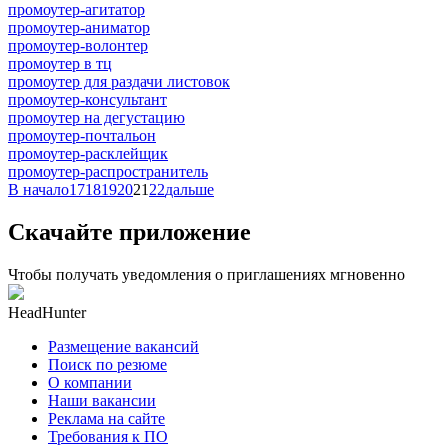
промоутер-агитатор
промоутер-аниматор
промоутер-волонтер
промоутер в тц
промоутер для раздачи листовок
промоутер-консультант
промоутер на дегустацию
промоутер-почтальон
промоутер-расклейщик
промоутер-распространитель
В начало
17
18
19
20
21
22
дальше
Скачайте приложение
Чтобы получать уведомления о приглашениях мгновенно
HeadHunter
Размещение вакансий
Поиск по резюме
О компании
Наши вакансии
Реклама на сайте
Требования к ПО