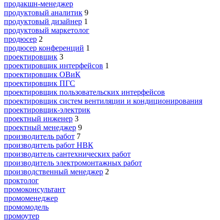
продакшн-менеджер
продуктовый аналитик
9
продуктовый дизайнер
1
продуктовый маркетолог
продюсер
2
продюсер конференций
1
проектировщик
3
проектировщик интерфейсов
1
проектировщик ОВиК
проектировщик ПГС
проектировщик пользовательских интерфейсов
проектировщик систем вентиляции и кондиционирования
проектировщик-электрик
проектный инженер
3
проектный менеджер
9
производитель работ
7
производитель работ НВК
производитель сантехнических работ
производитель электромонтажных работ
производственный менеджер
2
проктолог
промоконсультант
промоменеджер
промомодель
промоутер