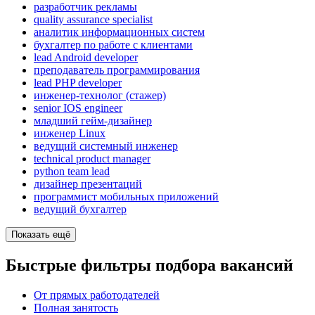
разработчик рекламы
quality assurance specialist
аналитик информационных систем
бухгалтер по работе с клиентами
lead Android developer
преподаватель программирования
lead PHP developer
инженер-технолог (стажер)
senior IOS engineer
младший гейм-дизайнер
инженер Linux
ведущий системный инженер
technical product manager
python team lead
дизайнер презентаций
программист мобильных приложений
ведущий бухгалтер
Показать ещё
Быстрые фильтры подбора вакансий
От прямых работодателей
Полная занятость