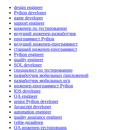
design engineer
Python developer
game developer
support engineer
инженер по тестированию
ведущий инженер-разработчик
программист Python
ведущий инженер-программист
старший инженер-программист
Python engineer
quality engineer
SQL developer
специалист по тестированию
разработчик мобильных приложений
разработчик мобильных игр
инженер-программист Python
IOS developer
QA engineer
senior Python developer
Javascript developer
automation engineer
quality assurance engineer
гейм-дизайнер
QA инженер-тестировщик