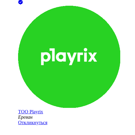
ТОО
Playrix
Ереван
Откликнуться