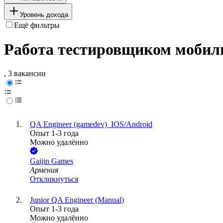
Уровень дохода
Ещё фильтры
Работа тестировщиком мобил
, 3 вакансии
QA Engineer (gamedev)_IOS/Android
Опыт 1-3 года
Можно удалённо
Gaijin Games
Армения
Откликнуться
Junior QA Engineer (Manual)
Опыт 1-3 года
Можно удалённо