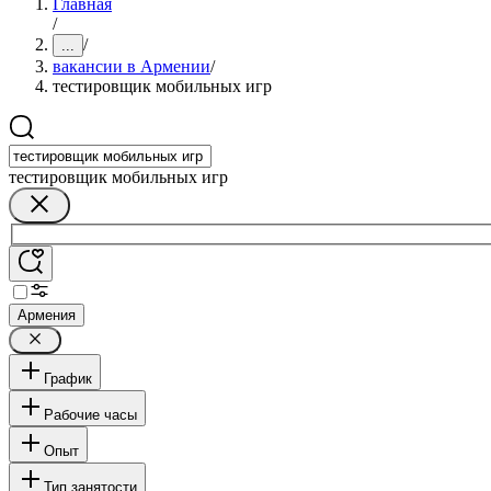
Главная
/
/
...
вакансии в Армении
/
тестировщик мобильных игр
тестировщик мобильных игр
Армения
График
Рабочие часы
Опыт
Тип занятости