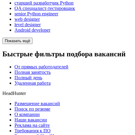
старший разработчик Python
QA специалист-тестировщик
senior Python engineer
web designer
level designer
Android developer
Показать ещё
Быстрые фильтры подбора вакансий
От прямых работодателей
Полная занятость
Полный день
Удаленная работа
HeadHunter
Размещение вакансий
Поиск по резюме
О компании
Наши вакансии
Реклама на сайте
Требования к ПО