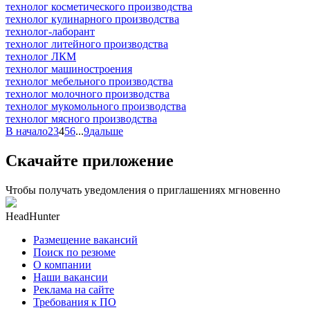
технолог косметического производства
технолог кулинарного производства
технолог-лаборант
технолог литейного производства
технолог ЛКМ
технолог машиностроения
технолог мебельного производства
технолог молочного производства
технолог мукомольного производства
технолог мясного производства
В начало
2
3
4
5
6
...
9
дальше
Скачайте приложение
Чтобы получать уведомления о приглашениях мгновенно
HeadHunter
Размещение вакансий
Поиск по резюме
О компании
Наши вакансии
Реклама на сайте
Требования к ПО