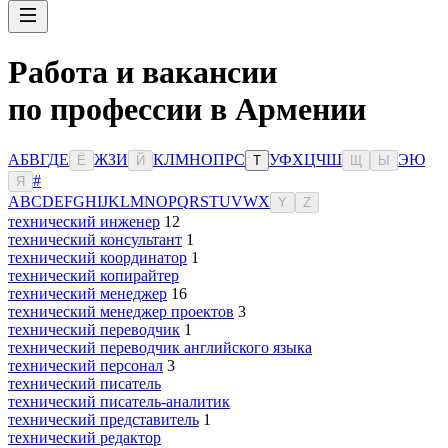
Работа и вакансии
по профессии в Армении
А
Б
В
Г
Д
Е
Ж
З
И
К
Л
М
Н
О
П
Р
С
У
Ф
Х
Ц
Ч
Ш
Э
Ю
Ё
Й
Т
Щ
Ы
#
Я
A
B
C
D
E
F
G
H
I
J
K
L
M
N
O
P
Q
R
S
T
U
V
W
X
Y
Z
технический инженер
12
технический консультант
1
технический координатор
1
технический копирайтер
технический менеджер
16
технический менеджер проектов
3
технический переводчик
1
технический переводчик английского языка
технический персонал
3
технический писатель
технический писатель-аналитик
технический представитель
1
технический редактор