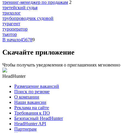
тренинг-менеджер по продажам
2
третейский судья
трихолог
трубопроводчик судовой
турагент
туроператор
тьютор
В начало
4
5
6
7
8
9
Скачайте приложение
Чтобы получать уведомления о приглашениях мгновенно
HeadHunter
Размещение вакансий
Поиск по резюме
О компании
Наши вакансии
Реклама на сайте
Требования к ПО
Безопасный HeadHunter
HeadHunter API
Партнерам