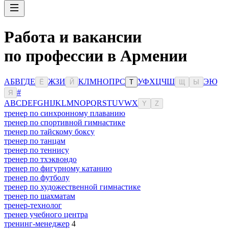
Работа и вакансии
по профессии в Армении
А
Б
В
Г
Д
Е
Ж
З
И
К
Л
М
Н
О
П
Р
С
У
Ф
Х
Ц
Ч
Ш
Э
Ю
Ё
Й
Т
Щ
Ы
#
Я
A
B
C
D
E
F
G
H
I
J
K
L
M
N
O
P
Q
R
S
T
U
V
W
X
Y
Z
тренер по синхронному плаванию
тренер по спортивной гимнастике
тренер по тайскому боксу
тренер по танцам
тренер по теннису
тренер по тхэквондо
тренер по фигурному катанию
тренер по футболу
тренер по художественной гимнастике
тренер по шахматам
тренер-технолог
тренер учебного центра
тренинг-менеджер
4